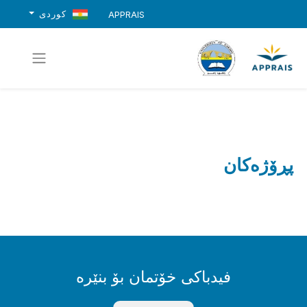
کوردی
APPRAIS
پڕۆژەکان
فیدباکی خۆتمان بۆ بنێرە