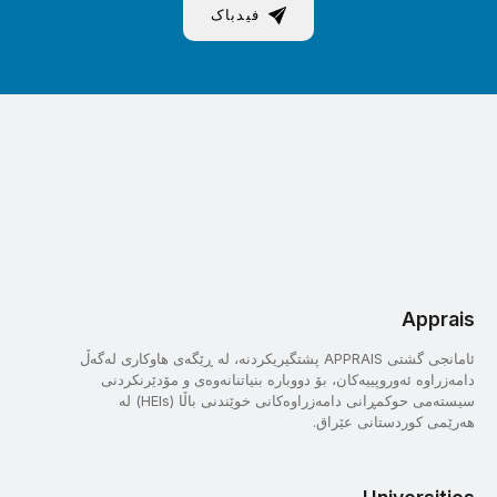
فیدباک
Apprais
ئامانجی گشتی APPRAIS پشتگیریکردنە، لە ڕێگەی هاوکاری لەگەڵ
دامەزراوە ئەوروپییەکان، بۆ دووبارە بنیاتنانەوەی و مۆدێرنکردنی
سیستەمی حوکمڕانی دامەزراوەکانی خوێندنی باڵا (HEIs) لە
هەرێمی کوردستانی عێراق.