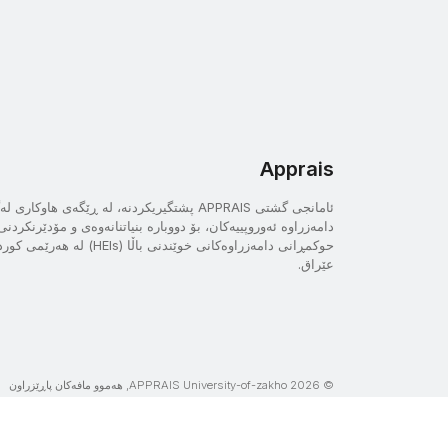
Apprais
ئامانجی گشتی APPRAIS پشتگیریکردنە، لە ڕێگەی هاوکاری 
دامەزراوە ئەوروپییەکان، بۆ دووبارە بنیاتنانەوەی و مۆدێرنکرد
حوکمڕانی دامەزراوەکانی خوێندنی باڵا (HEIs) لە
عێراق.
© APPRAIS University-of-zakho 2026, هەموو مافەکان پاڕێزراون