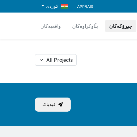
کوردی
APPRAIS
چیڕۆکەکان
بڵاوکراوەکان
واقعیەکان
فیدباک