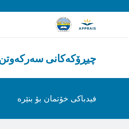
چیڕۆکەکانی سەرکەوتن
فیدباکی خۆتمان بۆ بنێرە