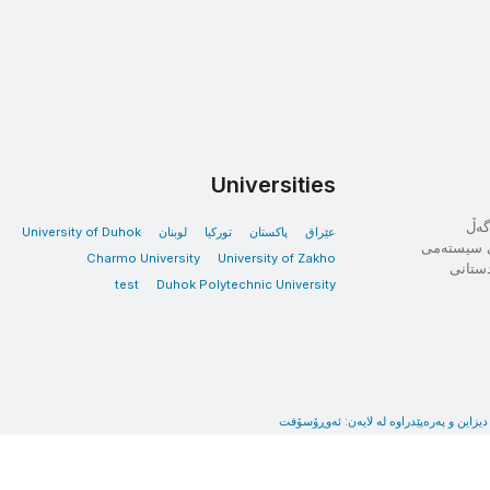
Universities
لەگەڵ
عێراق
پاکستان
توركيا
لوبنان
University of Duhok
نی سیستەمی
Charmo University
University of Zakho
 هەرێمی کوردستانی
test
Duhok Polytechnic University
دیزاین و پەرەپێدراوە لە لایەن: ئەوڕۆسۆفت